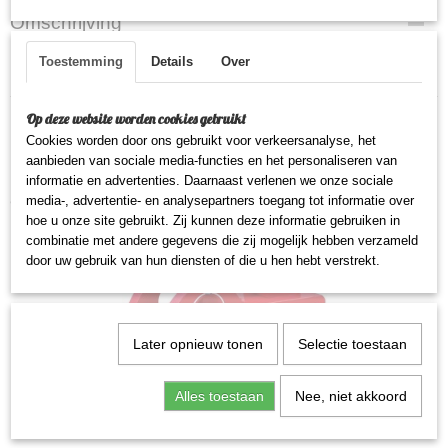
Omschrijving
Toestemming
Details
Over
L 20 CM x B 11,2 CM x H 12,2 CM
Op deze website worden cookies gebruikt
Cookies worden door ons gebruikt voor verkeersanalyse, het
aanbieden van sociale media-functies en het personaliseren van
informatie en advertenties. Daarnaast verlenen we onze sociale
Ook interessant
media-, advertentie- en analysepartners toegang tot informatie over
hoe u onze site gebruikt. Zij kunnen deze informatie gebruiken in
combinatie met andere gegevens die zij mogelijk hebben verzameld
door uw gebruik van hun diensten of die u hen hebt verstrekt.
Later opnieuw tonen
Selectie toestaan
Alles toestaan
Nee, niet akkoord